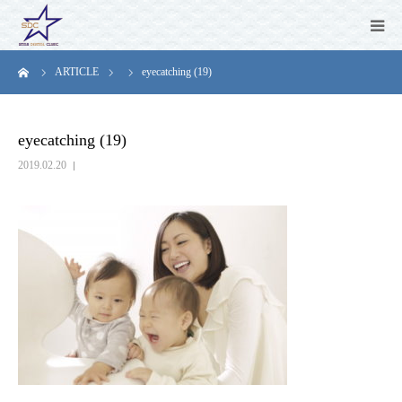
ーム
ARTICLE
eyecatching (19)
CONCEPT
MENU
eyecatching (19)
2019.02.20
CLINIC
ARTICLE
NEWS
Q&A
RECRUIT