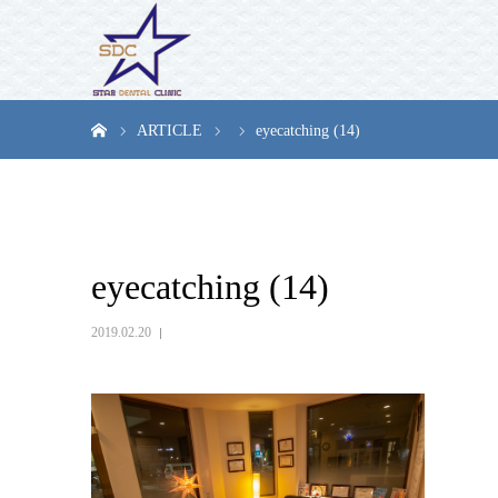
ホーム
ARTICLE
eyecatching (14)
eyecatching (14)
2019.02.20