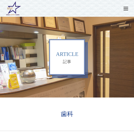
CONCEPT
MENU
ARTICLE
CLINIC
記事
ARTICLE
NEWS
Q&A
歯科
RECRUIT